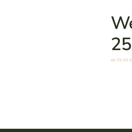
We
25
ab
25,00