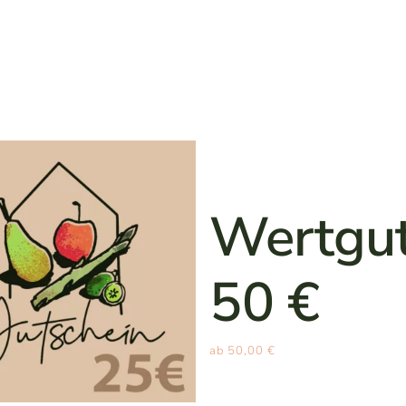
n
Wertgut
50 €
ab
50,00
€