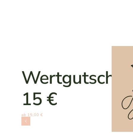
Wertgutschei
15 €
ab
15,00
€