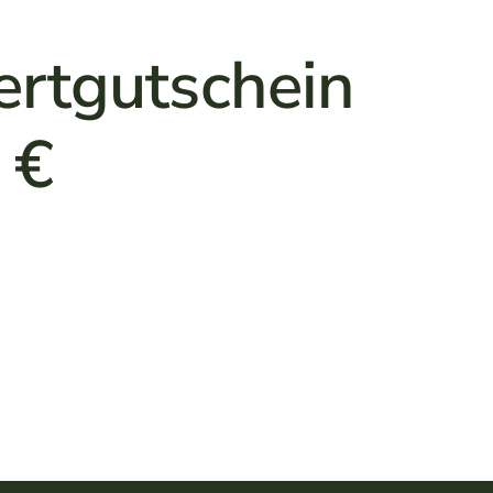
rtgutschein
 €
€