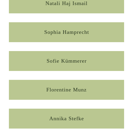
Natali Haj Ismail
Sophia Hamprecht
Sofie Kümmerer
Florentine Munz
Annika Stefke