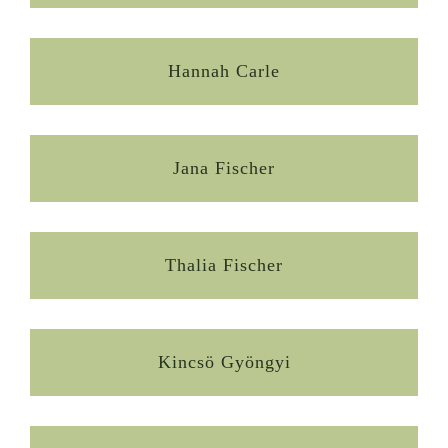
Hannah Carle
Jana Fischer
Thalia Fischer
Kincsö Gyöngyi