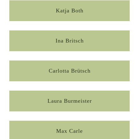
Katja Both
Ina Britsch
Carlotta Brütsch
Laura Burmeister
Max Carle