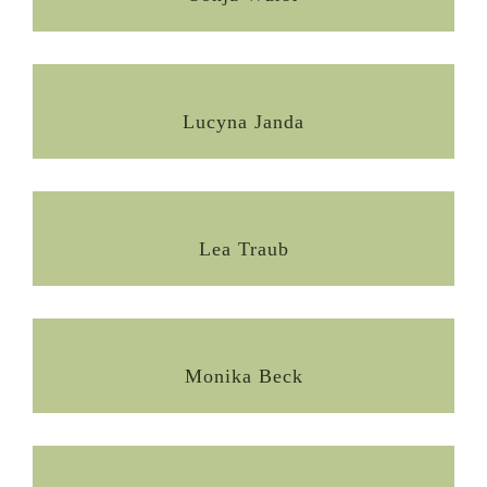
Lucyna Janda
Lea Traub
Monika Beck