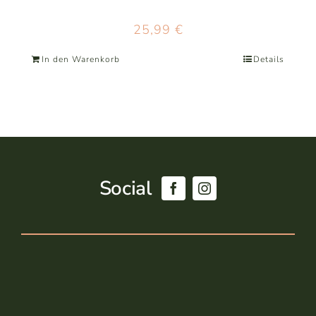
25,99
€
In den Warenkorb
Details
Social