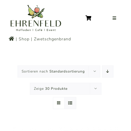
Zum
Inhalt
springen
Toggle
Navigatio
Home
Shop
Zwetschgenbrand
Obsthof
Hoflade
Sortieren nach
Standardsortierung
Zeige
30 Produkte
Events &
Rumerie
Über un